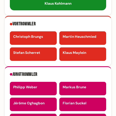
Klaus Kohlmann
Vortrommler
Christoph Brungs
Martin Heuschmied
Stefan Scherret
Klaus Maylein
Jungtrommler
Philipp Weber
Markus Brune
Jérôme Oghagbon
Florian Suckel