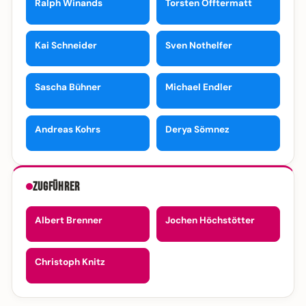
Ralph Winands
Torsten Offtermatt
Kai Schneider
Sven Nothelfer
Sascha Bühner
Michael Endler
Andreas Kohrs
Derya Sömnez
Zugführer
Albert Brenner
Jochen Höchstötter
Christoph Knitz