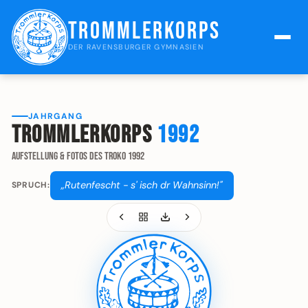
Trommlerkorps
DER RAVENSBURGER GYMNASIEN
JAHRGANG
Trommlerkorps
1992
Aufstellung & Fotos des Troko 1992
„Rutenfescht - s' isch dr Wahnsinn!"
SPRUCH: