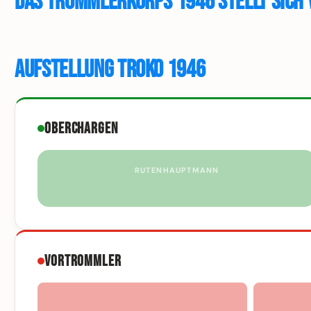
Das Trommlerkorps 1946 stellt sich 
Aufstellung Troko 1946
Oberchargen
RUTENHAUPTMANN
Vortrommler