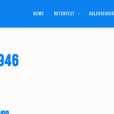
News
Rutenfest
Adlerschie
946